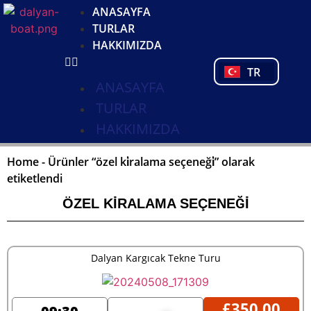
DE
ANASAYFA
NL
TURLAR
FR
HAKKIMIZDA
PL
TR
PT
ANASAYFA
TURLAR
HAKKIMIZDA
Home
-
Ürünler “özel ki̇ralama seçeneği̇” olarak
etiketlendi
ÖZEL KİRALAMA SEÇENEĞİ
Dalyan Kargıcak Tekne Turu
£
350,00