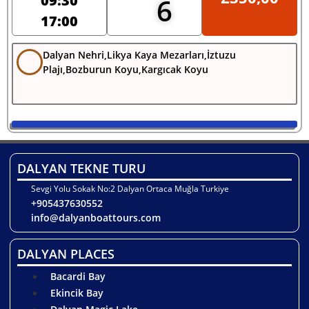
09:30
6
17:00
Dalyan Nehri,Likya Kaya Mezarları,İztuzu
Plajı,Bozburun Koyu,Kargıcak Koyu
DALYAN TEKNE TURU
Sevgi Yolu Sokak No:2 Dalyan Ortaca Muğla Turkiye
+905437630552
info@dalyanboattours.com
DALYAN PLACES
Bacardi Bay
Ekincik Bay