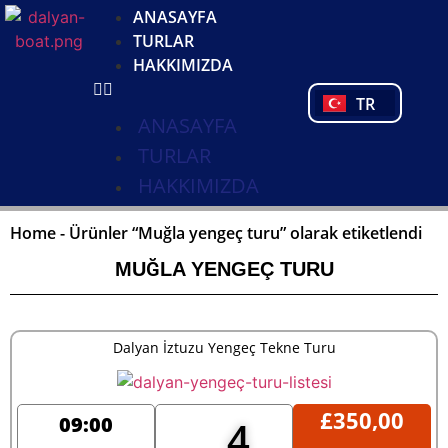
DE
ANASAYFA
NL
TURLAR
FR
HAKKIMIZDA
PL
TR
PT
ANASAYFA
TURLAR
HAKKIMIZDA
Home
-
Ürünler “Muğla yengeç turu” olarak etiketlendi
MUĞLA YENGEÇ TURU
Dalyan İztuzu Yengeç Tekne Turu
£
350,00
09:00
4