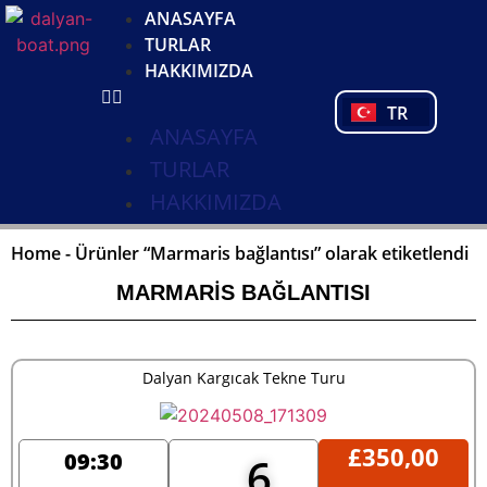
DE
ANASAYFA
NL
TURLAR
FR
HAKKIMIZDA
PL
TR
PT
ANASAYFA
TURLAR
HAKKIMIZDA
Home
-
Ürünler “Marmaris bağlantısı” olarak etiketlendi
MARMARIS BAĞLANTISI
Dalyan Kargıcak Tekne Turu
£
350,00
09:30
6