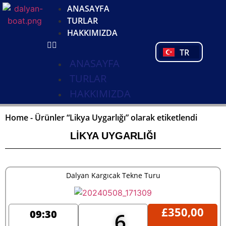
DE
ANASAYFA
NL
TURLAR
FR
HAKKIMIZDA
PL
TR
PT
ANASAYFA
TURLAR
HAKKIMIZDA
Home
-
Ürünler “Likya Uygarlığı” olarak etiketlendi
LIKYA UYGARLIĞI
Dalyan Kargıcak Tekne Turu
£
350,00
09:30
6