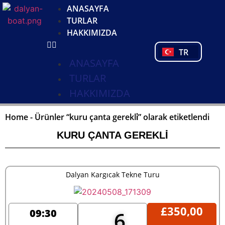
DE
ANASAYFA
NL
TURLAR
FR
HAKKIMIZDA
PL
TR
PT
ANASAYFA
TURLAR
HAKKIMIZDA
Home
-
Ürünler “kuru çanta gerekli̇” olarak etiketlendi
KURU ÇANTA GEREKLİ
Dalyan Kargıcak Tekne Turu
£
350,00
09:30
6