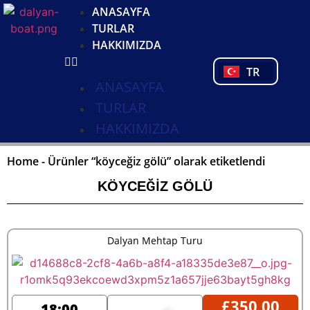
DE
ANASAYFA
NL
TURLAR
FR
HAKKIMIZDA
PL
TR
PT
ANASAYFA
TURLAR
HAKKIMIZDA
Home
-
Ürünler “köyceğiz gölü” olarak etiketlendi
KÖYCEĞIZ GÖLÜ
Dalyan Mehtap Turu
£
350,00
18:00