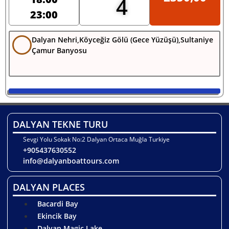
4
23:00
Dalyan Nehri,Köyceğiz Gölü (Gece Yüzüşü),Sultaniye
Çamur Banyosu
DALYAN TEKNE TURU
Sevgi Yolu Sokak No:2 Dalyan Ortaca Muğla Turkiye
+905437630552
info@dalyanboattours.com
DALYAN PLACES
Bacardi Bay
Ekincik Bay
Dalyan Magic Lake