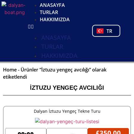
DE
ANASAYFA
NL
TURLAR
FR
HAKKIMIZDA
PL
TR
PT
ANASAYFA
TURLAR
HAKKIMIZDA
Home
-
Ürünler “İztuzu yengeç avcılığı” olarak
etiketlendi
İZTUZU YENGEÇ AVCILIĞI
Dalyan İztuzu Yengeç Tekne Turu
£
350,00