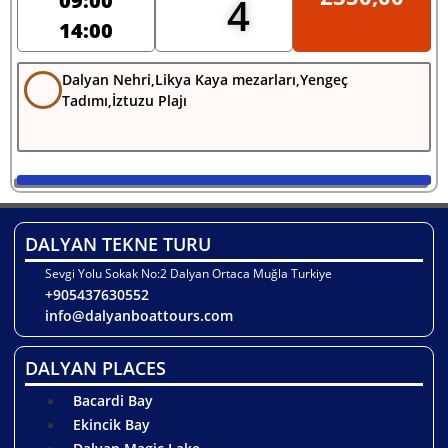
09:00
4
14:00
Dalyan Nehri,Likya Kaya mezarları,Yengeç
Tadımı,İztuzu Plajı
DALYAN TEKNE TURU
Sevgi Yolu Sokak No:2 Dalyan Ortaca Muğla Turkiye
+905437630552
info@dalyanboattours.com
DALYAN PLACES
Bacardi Bay
Ekincik Bay