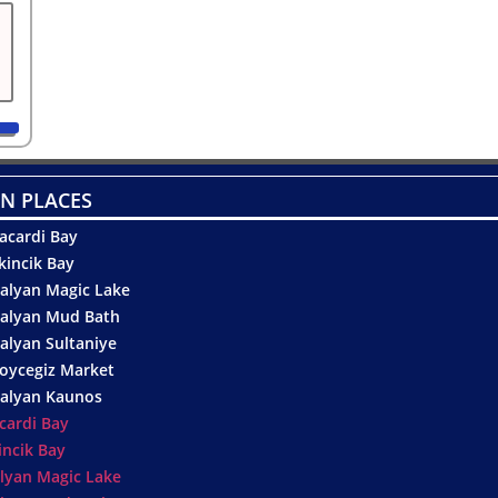
N PLACES
acardi Bay
kincik Bay
alyan Magic Lake
alyan Mud Bath
alyan Sultaniye
oycegiz Market
alyan Kaunos
cardi Bay
incik Bay
lyan Magic Lake