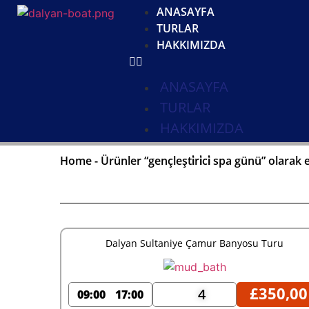
ANASAYFA
TURLAR
HAKKIMIZDA
ANASAYFA
TURLAR
HAKKIMIZDA
Home
-
Ürünler “gençleşti̇ri̇ci̇ spa günü” olarak 
Dalyan Sultaniye Çamur Banyosu Turu
£
350,00
4
09:00
17:00