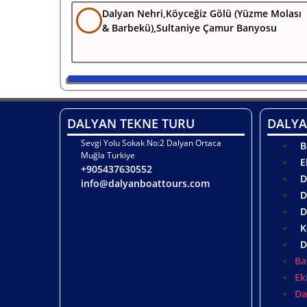
Dalyan Nehri,Köyceğiz Gölü (Yüzme Molası
& Barbekü),Sultaniye Çamur Banyosu
DALYAN TEKNE TURU
DALYA
Sevgi Yolu Sokak No:2 Dalyan Ortaca
B
Muğla Turkiye
E
+905437630552
D
info@dalyanboattours.com
D
D
K
D
Ba
Ek
Da