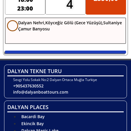
4
23:00
Dalyan Nehri,Köyceğiz Gölü (Gece Yüzüşü),Sultaniye
Çamur Banyosu
DALYAN TEKNE TURU
Sevgi Yolu Sokak No:2 Dalyan Ortaca Muğla Turkiye
+905437630552
info@dalyanboattours.com
DALYAN PLACES
Bacardi Bay
Ekincik Bay
Dalyan Magic Lake