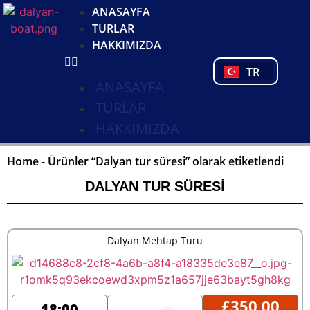
DE
ANASAYFA
NL
TURLAR
FR
HAKKIMIZDA
PL
TR
PT
ANASAYFA
TURLAR
HAKKIMIZDA
Home
-
Ürünler “Dalyan tur süresi” olarak etiketlendi
DALYAN TUR SÜRESI
Dalyan Mehtap Turu
£
350,00
18:00