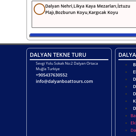
Dalyan Nehri,Likya Kaya Mezarları,İztuzu
Plajı,Bozburun Koyu,Kargıcak Koyu
DALYAN TEKNE TURU
DALYA
Sevgi Yolu Sokak No:2 Dalyan Ortaca
B
Muğla Turkiye
E
+905437630552
D
info@dalyanboattours.com
D
D
K
D
Ba
Ek
Da