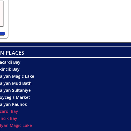
N PLACES
acardi Bay
kincik Bay
alyan Magic Lake
alyan Mud Bath
alyan Sultaniye
oycegiz Market
alyan Kaunos
cardi Bay
incik Bay
lyan Magic Lake