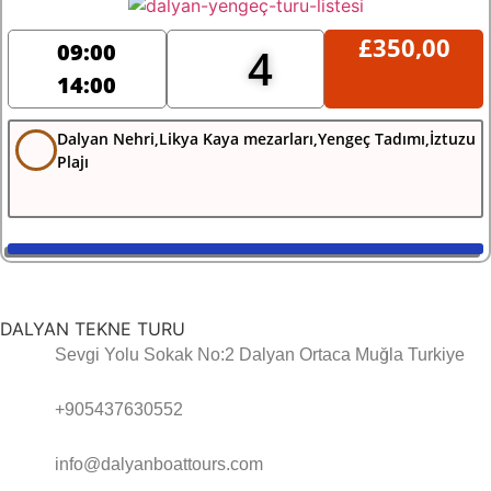
£
350,00
09:00
4
14:00
Dalyan Nehri,Likya Kaya mezarları,Yengeç Tadımı,İztuzu
Plajı
DALYAN TEKNE TURU
Sevgi Yolu Sokak No:2 Dalyan Ortaca Muğla Turkiye
+905437630552
info@dalyanboattours.com