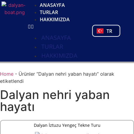
DE
ANASAYFA
NL
TURLAR
FR
HAKKIMIZDA
PL
TR
PT
ANASAYFA
TURLAR
HAKKIMIZDA
Home
-
Ürünler “Dalyan nehri yaban hayatı” olarak
etiketlendi
Dalyan nehri yaban
hayatı
Dalyan İztuzu Yengeç Tekne Turu