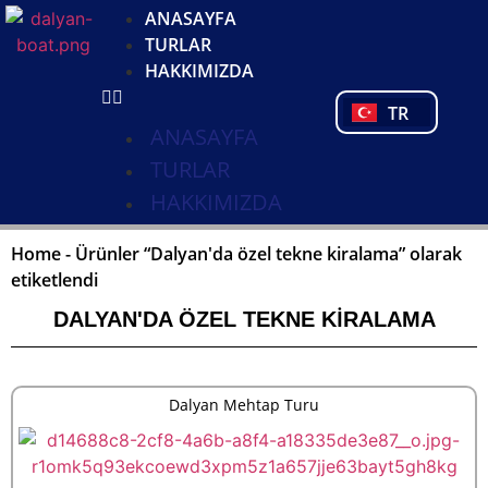
DE
ANASAYFA
NL
TURLAR
FR
HAKKIMIZDA
PL
TR
PT
ANASAYFA
TURLAR
HAKKIMIZDA
Home
-
Ürünler “Dalyan'da özel tekne kiralama” olarak
etiketlendi
DALYAN'DA ÖZEL TEKNE KIRALAMA
Dalyan Mehtap Turu