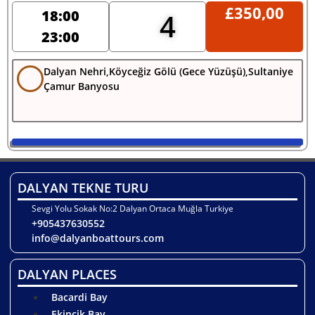
£
350,00
18:00
4
23:00
Dalyan Nehri,Köyceğiz Gölü (Gece Yüzüşü),Sultaniye
Çamur Banyosu
DALYAN TEKNE TURU
Sevgi Yolu Sokak No:2 Dalyan Ortaca Muğla Turkiye
+905437630552
info@dalyanboattours.com
DALYAN PLACES
Bacardi Bay
Ekincik Bay