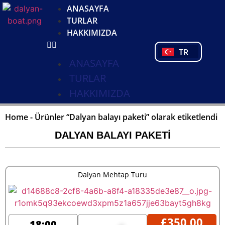
DE
ANASAYFA
NL
TURLAR
FR
HAKKIMIZDA
PL
TR
PT
ANASAYFA
TURLAR
HAKKIMIZDA
Home
-
Ürünler “Dalyan balayı paketi” olarak etiketlendi
DALYAN BALAYI PAKETI
Dalyan Mehtap Turu
£
350,00
18:00