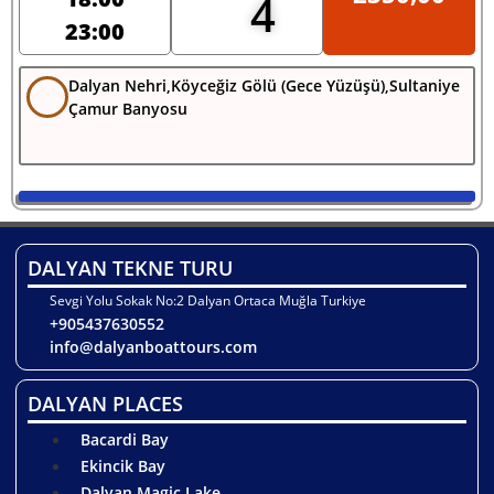
4
23:00
Dalyan Nehri,Köyceğiz Gölü (Gece Yüzüşü),Sultaniye
Çamur Banyosu
DALYAN TEKNE TURU
Sevgi Yolu Sokak No:2 Dalyan Ortaca Muğla Turkiye
+905437630552
info@dalyanboattours.com
DALYAN PLACES
Bacardi Bay
Ekincik Bay
Dalyan Magic Lake