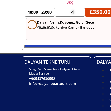
£
350,00
4
18:00
23:00
Dalyan Nehri,Köyceğiz Gölü (Gece
Yüzüşü),Sultaniye Çamur Banyosu
DALYAN TEKNE TURU
DALYA
Sevgi Yolu Sokak No:2 Dalyan Ortaca
B
Muğla Turkiye
E
+905437630552
D
info@dalyanboattours.com
D
D
K
D