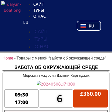
NL
САЙТ
FR
ТУРЫ
PL
О НАС
PT
RU
TR
САЙТ
ТУРЫ
О НАС
Home
-
Товары с меткой “забота об окружающей среде”
ЗАБОТА ОБ ОКРУЖАЮЩЕЙ СРЕДЕ
Морская экскурсия Дальян Каргыджак
£
360,00
09:30
6
17:00