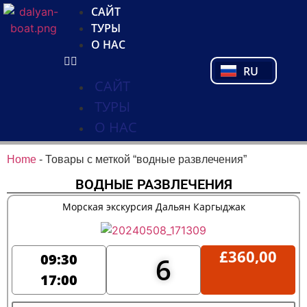
NL
САЙТ
FR
ТУРЫ
PL
О НАС
PT
RU
TR
САЙТ
ТУРЫ
О НАС
Home
-
Товары с меткой “водные развлечения”
ВОДНЫЕ РАЗВЛЕЧЕНИЯ
Морская экскурсия Дальян Каргыджак
£
360,00
09:30
6
17:00