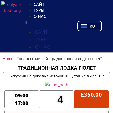
NL
САЙТ
FR
ТУРЫ
PL
О НАС
PT
RU
TR
САЙТ
ТУРЫ
О НАС
Home
-
Товары с меткой “традиционная лодка гюлет”
ТРАДИЦИОННАЯ ЛОДКА ГЮЛЕТ
Экскурсия на грязевые источники Султание в Дальяне
£
350,00
09:00
4
17:00