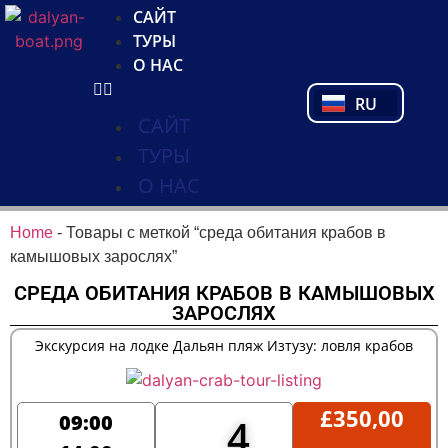
NL
САЙТ
FR
ТУРЫ
PL
О НАС
PT
RU
TR
САЙТ
ТУРЫ
О НАС
Home
-
Товары с меткой “среда обитания крабов в
камышовых зарослях”
СРЕДА ОБИТАНИЯ КРАБОВ В КАМЫШОВЫХ
ЗАРОСЛЯХ
Экскурсия на лодке Дальян пляж Изтузу: ловля крабов
£
350,00
09:00
4