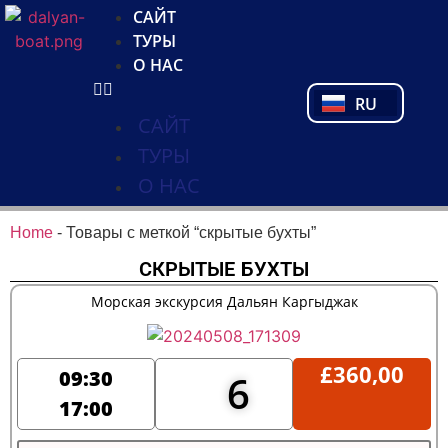
NL
САЙТ
FR
ТУРЫ
PL
О НАС
PT
RU
TR
САЙТ
ТУРЫ
О НАС
Home
-
Товары с меткой “скрытые бухты”
СКРЫТЫЕ БУХТЫ
Морская экскурсия Дальян Каргыджак
£
360,00
09:30
6
17:00