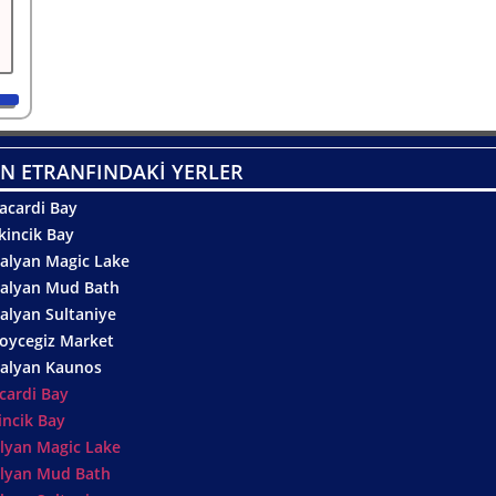
N ETRANFINDAKİ YERLER
acardi Bay
kincik Bay
alyan Magic Lake
alyan Mud Bath
alyan Sultaniye
oycegiz Market
alyan Kaunos
cardi Bay
incik Bay
lyan Magic Lake
lyan Mud Bath