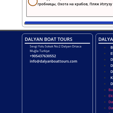
гробницы, Охота на крабов, Пляж Изтузу
DALYAN BOAT TOURS
DALYA
Sevgi Yolu Sokak No:2 Dalyan Ortaca
B
Muğla Turkiye
E
+905437630552
D
info@dalyanboattours.com
D
D
K
D
Ba
Ek
Da
Da