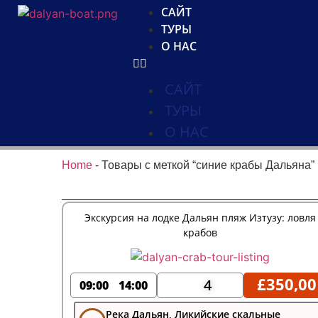
САЙТ
ТУРЫ
О НАС
САЙТ
ТУРЫ
О НАС
Home
-
Товары с меткой “синие крабы Дальяна”
Экскурсия на лодке Дальян пляж Изтузу: ловля
крабов
£
350,00
4
09:00
14:00
Река Дальян, Ликийские скальные