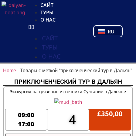
NL
САЙТ
FR
ТУРЫ
PL
О НАС
PT
RU
TR
САЙТ
ТУРЫ
О НАС
Home
-
Товары с меткой “приключенческий тур в Дальян”
ПРИКЛЮЧЕНЧЕСКИЙ ТУР В ДАЛЬЯН
Экскурсия на грязевые источники Султание в Дальяне
£
350,00
09:00
4
17:00