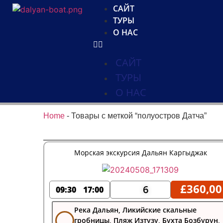
САЙТ
ТУРЫ
О НАС
САЙТ
ТУРЫ
О НАС
Home
-
Товары с меткой “полуостров Датча”
Морская экскурсия Дальян Каргыджак
£
360,00
6
09:30
17:00
Река Дальян, Ликийские скальные
гробницы, Пляж Изтузу, Бухта Бозбурун,