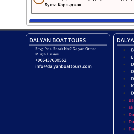
Бухта Каргыджак
DALYAN BOAT TOURS
DALYA
Sevgi Yolu Sokak No:2 Dalyan Ortaca
B
Muğla Turkiye
E
+905437630552
D
info@dalyanboattours.com
D
D
K
D
Ba
Ek
Da
Da
Da