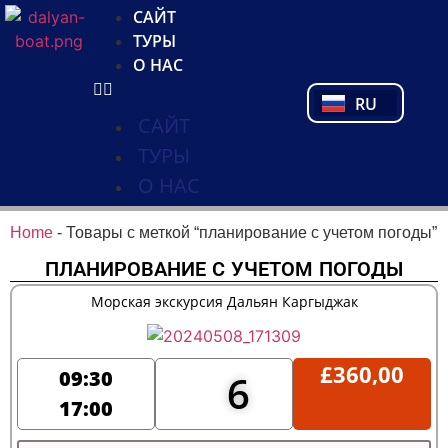
NL
САЙТ
FR
ТУРЫ
PL
О НАС
PT
RU
TR
САЙТ
ТУРЫ
О НАС
Home
-
Товары с меткой “планирование с учетом погоды”
ПЛАНИРОВАНИЕ С УЧЕТОМ ПОГОДЫ
Морская экскурсия Дальян Каргыджак
£
360,00
09:30
6
17:00