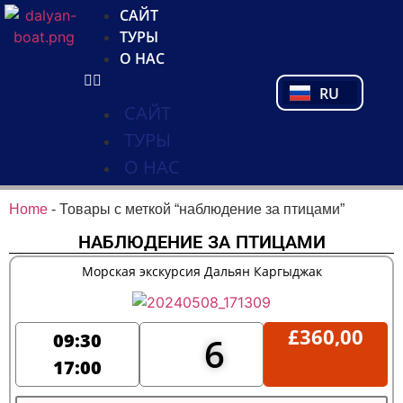
NL
САЙТ
FR
ТУРЫ
PL
О НАС
PT
RU
TR
САЙТ
ТУРЫ
О НАС
Home
-
Товары с меткой “наблюдение за птицами”
НАБЛЮДЕНИЕ ЗА ПТИЦАМИ
Морская экскурсия Дальян Каргыджак
£
360,00
09:30
6
17:00