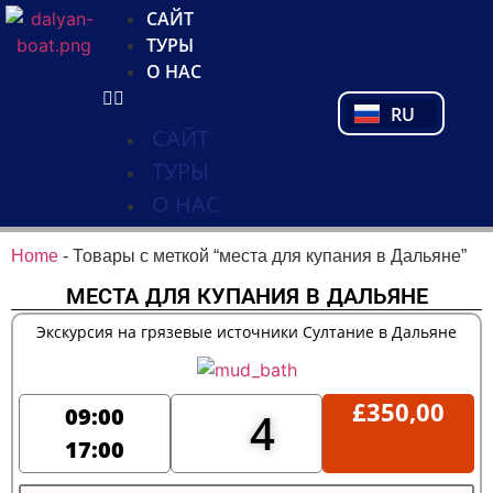
NL
САЙТ
FR
ТУРЫ
PL
О НАС
PT
RU
TR
САЙТ
ТУРЫ
О НАС
Home
-
Товары с меткой “места для купания в Дальяне”
МЕСТА ДЛЯ КУПАНИЯ В ДАЛЬЯНЕ
Экскурсия на грязевые источники Султание в Дальяне
£
350,00
09:00
4
17:00