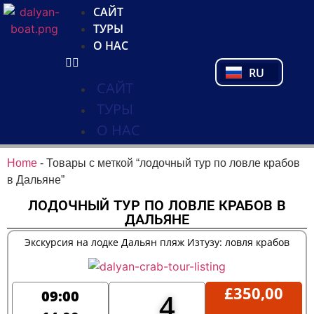
NL
САЙТ
FR
ТУРЫ
PL
О НАС
PT
RU
TR
САЙТ
ТУРЫ
О НАС
Home
-
Товары с меткой “лодочный тур по ловле крабов
в Дальяне”
ЛОДОЧНЫЙ ТУР ПО ЛОВЛЕ КРАБОВ В
ДАЛЬЯНЕ
Экскурсия на лодке Дальян пляж Изтузу: ловля крабов
£
350,00
09:00
4