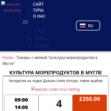
NL
САЙТ
FR
ТУРЫ
PL
О НАС
PT
RU
TR
САЙТ
ТУРЫ
О НАС
Home
-
Товары с меткой “культура морепродуктов в
Мугле”
КУЛЬТУРА МОРЕПРОДУКТОВ В МУГЛЕ
Экскурсия на лодке Дальян пляж Изтузу: ловля крабов
£
350,00
09:00
4
14:00