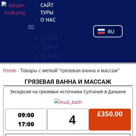
NL
САЙТ
FR
ТУРЫ
PL
О НАС
PT
RU
TR
САЙТ
ТУРЫ
О НАС
Home
-
Товары с меткой “грязевая ванна и массаж”
ГРЯЗЕВАЯ ВАННА И МАССАЖ
Экскурсия на грязевые источники Султание в Дальяне
£
350,00
09:00
4
17:00