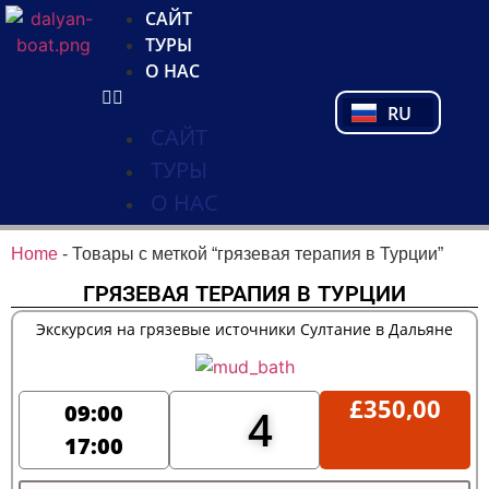
NL
САЙТ
FR
ТУРЫ
PL
О НАС
PT
RU
TR
САЙТ
ТУРЫ
О НАС
Home
-
Товары с меткой “грязевая терапия в Турции”
ГРЯЗЕВАЯ ТЕРАПИЯ В ТУРЦИИ
Экскурсия на грязевые источники Султание в Дальяне
£
350,00
09:00
4
17:00