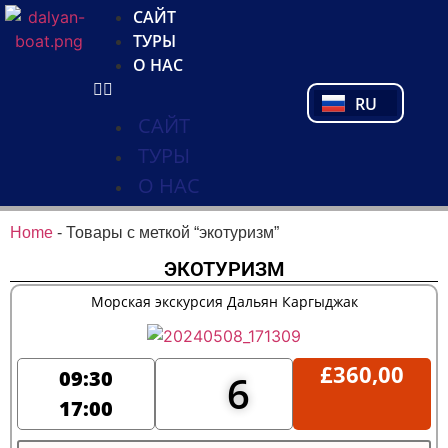
NL
САЙТ
FR
ТУРЫ
PL
О НАС
PT
RU
TR
САЙТ
ТУРЫ
О НАС
Home
-
Товары с меткой “экотуризм”
ЭКОТУРИЗМ
Морская экскурсия Дальян Каргыджак
£
360,00
09:30
6
17:00