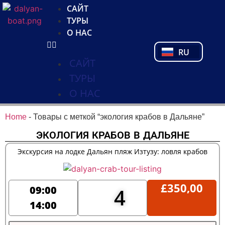
NL
САЙТ
FR
ТУРЫ
PL
О НАС
PT
RU
TR
САЙТ
ТУРЫ
О НАС
Home
-
Товары с меткой “экология крабов в Дальяне”
ЭКОЛОГИЯ КРАБОВ В ДАЛЬЯНЕ
Экскурсия на лодке Дальян пляж Изтузу: ловля крабов
£
350,00
09:00
4
14:00