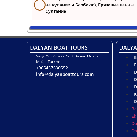
на купание и Барбекю), Грязевые ванны
Султание
DALYAN BOAT TOURS
DALYA
Sevgi Yolu Sokak No:2 Dalyan Ortaca
B
Muğla Turkiye
E
+905437630552
D
info@dalyanboattours.com
D
D
K
D
Ba
Ek
Da
Da