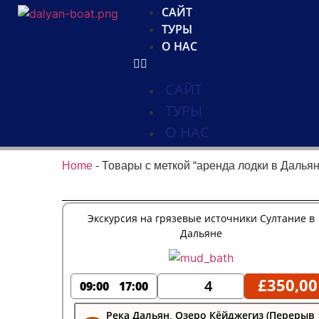
САЙТ
ТУРЫ
О НАС
САЙТ
ТУРЫ
О НАС
Home
-
Товары с меткой “аренда лодки в Дальян
Экскурсия на грязевые источники Султание в
Дальяне
£
350,00
4
09:00
17:00
Река Дальян, Озеро Кёйджегиз (Перерыв