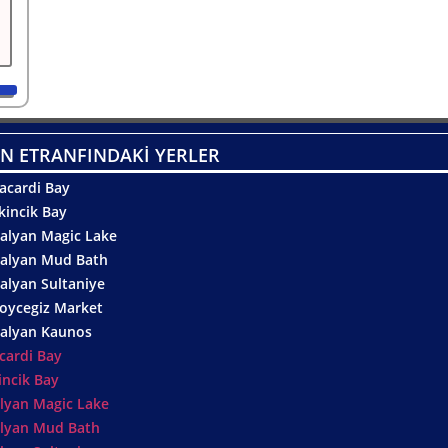
N ETRANFINDAKİ YERLER
acardi Bay
kincik Bay
alyan Magic Lake
alyan Mud Bath
alyan Sultaniye
oycegiz Market
alyan Kaunos
cardi Bay
incik Bay
lyan Magic Lake
lyan Mud Bath