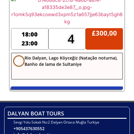
£
300,00
18:00
4
23:00
Rio Dalyan, Lago Köyceğiz (Natação noturna),
Banho de lama de Sultaniye
DALYAN BOAT TOURS
Sevgi Yolu Sokak No:2 Dalyan Ortaca Muğla Turkiye
+905437630552