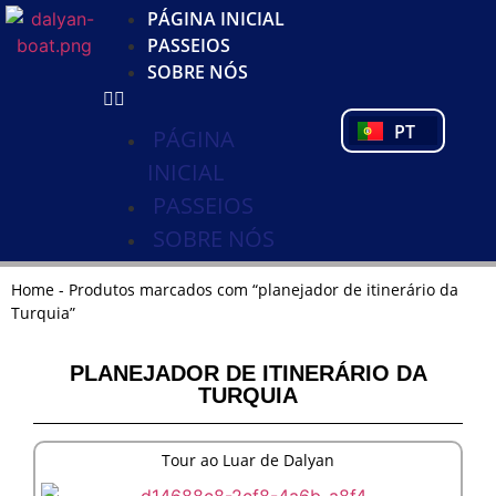
KO
PÁGINA INICIAL
DE
PASSEIOS
NL
SOBRE NÓS
FR
PL
PT
TR
PÁGINA
INICIAL
PASSEIOS
SOBRE NÓS
Home
-
Produtos marcados com “planejador de itinerário da
Turquia”
PLANEJADOR DE ITINERÁRIO DA
TURQUIA
Tour ao Luar de Dalyan