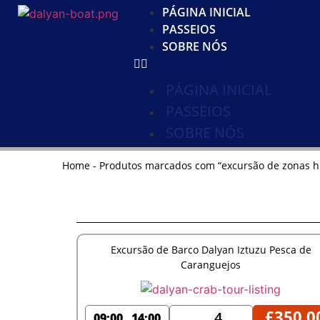
PÁGINA INICIAL
PASSEIOS
SOBRE NÓS
PÁGINA INICIAL
PASSEIOS
SOBRE NÓS
Home
-
Produtos marcados com “excursão de zonas 
Excursão de Barco Dalyan Iztuzu Pesca de
Caranguejos
£
350,0
4
09:00
14:00