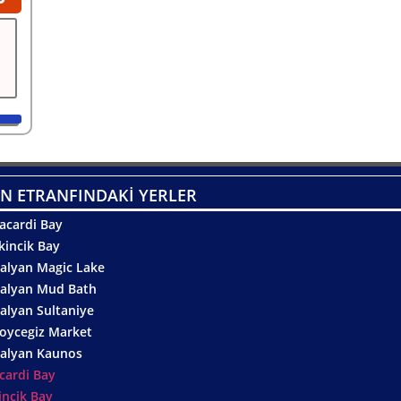
N ETRANFINDAKİ YERLER
acardi Bay
kincik Bay
alyan Magic Lake
alyan Mud Bath
alyan Sultaniye
oycegiz Market
alyan Kaunos
cardi Bay
incik Bay