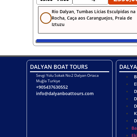
Rio Dalyan, Tumbas Lícias Esculpidas na
Rocha, Caça aos Caranguejos, Praia de
Iztuzu
DALYAN BOAT TOURS
DALYA
Sevgi Yolu Sokak No:2 Dalyan Ortaca
B
Muğla Turkiye
E
+905437630552
D
info@dalyanboattours.com
D
D
K
D
Ba
Ek