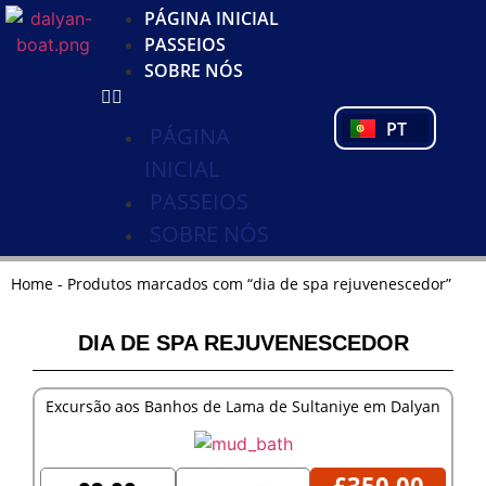
KO
PÁGINA INICIAL
DE
PASSEIOS
NL
SOBRE NÓS
FR
PL
PT
TR
PÁGINA
INICIAL
PASSEIOS
SOBRE NÓS
Home
-
Produtos marcados com “dia de spa rejuvenescedor”
DIA DE SPA REJUVENESCEDOR
Excursão aos Banhos de Lama de Sultaniye em Dalyan
£
350,00