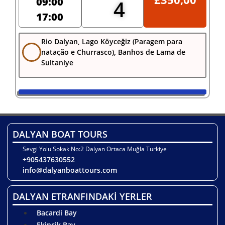
09:00
4
17:00
Rio Dalyan, Lago Köyceğiz (Paragem para
natação e Churrasco), Banhos de Lama de
Sultaniye
DALYAN BOAT TOURS
Sevgi Yolu Sokak No:2 Dalyan Ortaca Muğla Turkiye
+905437630552
info@dalyanboattours.com
DALYAN ETRANFINDAKİ YERLER
Bacardi Bay
Ekincik Bay