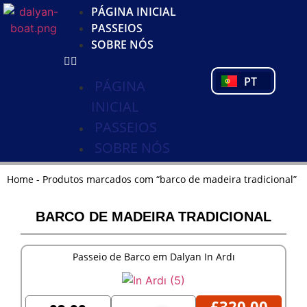
KO
PÁGINA INICIAL
DE
PASSEIOS
NL
SOBRE NÓS
FR
PL
PT
TR
PÁGINA
INICIAL
PASSEIOS
SOBRE NÓS
Home
-
Produtos marcados com “barco de madeira tradicional”
BARCO DE MADEIRA TRADICIONAL
Passeio de Barco em Dalyan In Ardı
£
320,00