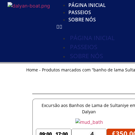
PÁGINA INICIAL
PASSEIOS
SOBRE NÓS
PÁGINA INICIAL
PASSEIOS
SOBRE NÓS
Home
-
Produtos marcados com “banho de lama Sulta
Excursão aos Banhos de Lama de Sultaniye e
Dalyan
£
350,0
4
09:00
17:00