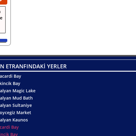
a
de
N ETRANFINDAKİ YERLER
acardi Bay
kincik Bay
alyan Magic Lake
alyan Mud Bath
alyan Sultaniye
oycegiz Market
alyan Kaunos
cardi Bay
incik Bay