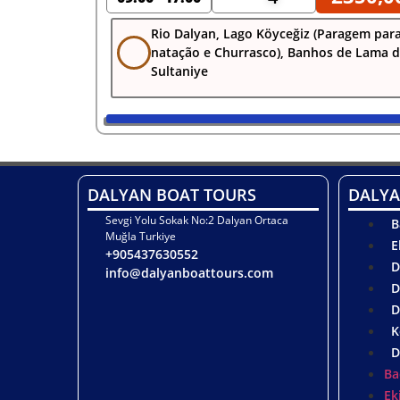
Rio Dalyan, Lago Köyceğiz (Paragem par
natação e Churrasco), Banhos de Lama 
Sultaniye
DALYAN BOAT TOURS
DALYA
Sevgi Yolu Sokak No:2 Dalyan Ortaca
B
Muğla Turkiye
E
+905437630552
D
info@dalyanboattours.com
D
D
K
D
Ba
Ek