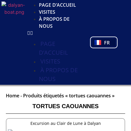
JA
PAGE D’ACCUEIL
KO
VISITES
DE
À PROPOS DE
NL
NOUS
PL
PT
FR
TR
PAGE
D’ACCUEIL
VISITES
À PROPOS DE
NOUS
Home
-
Produits étiquetés « tortues caouannes »
TORTUES CAOUANNES
Excursion au Clair de Lune à Dalyan