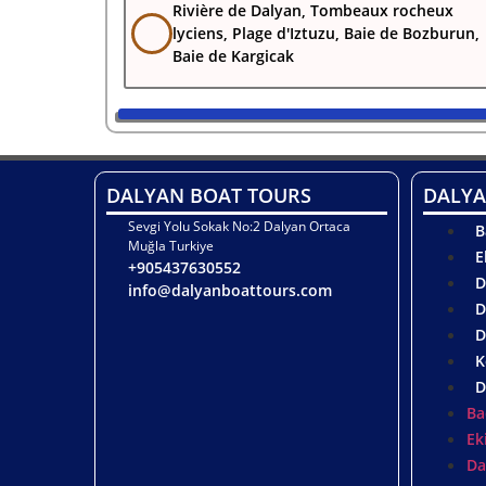
Rivière de Dalyan, Tombeaux rocheux
lyciens, Plage d'Iztuzu, Baie de Bozburun,
Baie de Kargicak
DALYAN BOAT TOURS
DALYA
Sevgi Yolu Sokak No:2 Dalyan Ortaca
B
Muğla Turkiye
E
+905437630552
D
info@dalyanboattours.com
D
D
K
D
Ba
Ek
Da