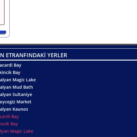
N ETRANFINDAKİ YERLER
acardi Bay
kincik Bay
alyan Magic Lake
alyan Mud Bath
alyan Sultaniye
oycegiz Market
alyan Kaunos
cardi Bay
incik Bay
lyan Magic Lake