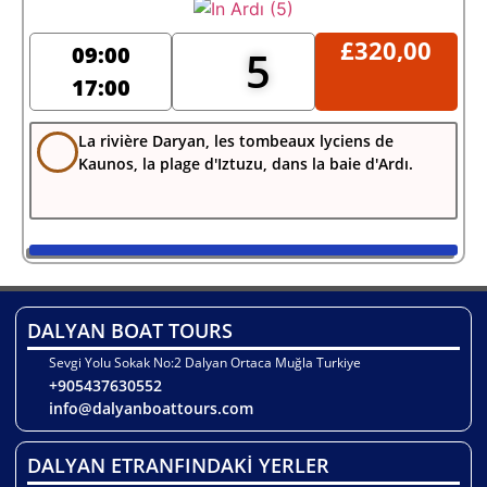
£
320,00
09:00
5
17:00
La rivière Daryan, les tombeaux lyciens de
Kaunos, la plage d'Iztuzu, dans la baie d'Ardı.
DALYAN BOAT TOURS
Sevgi Yolu Sokak No:2 Dalyan Ortaca Muğla Turkiye
+905437630552
info@dalyanboattours.com
DALYAN ETRANFINDAKİ YERLER