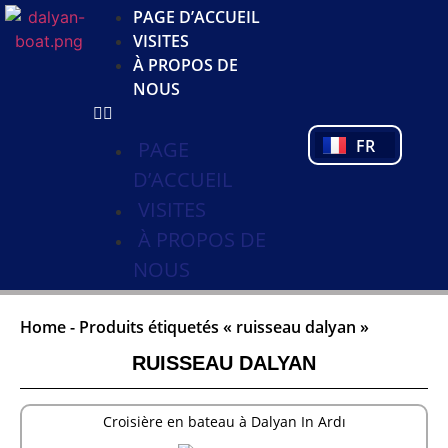
JA
PAGE D’ACCUEIL
KO
VISITES
DE
À PROPOS DE
NL
NOUS
PL
PT
FR
TR
PAGE
D’ACCUEIL
VISITES
À PROPOS DE
NOUS
Home
-
Produits étiquetés « ruisseau dalyan »
RUISSEAU DALYAN
Croisière en bateau à Dalyan In Ardı