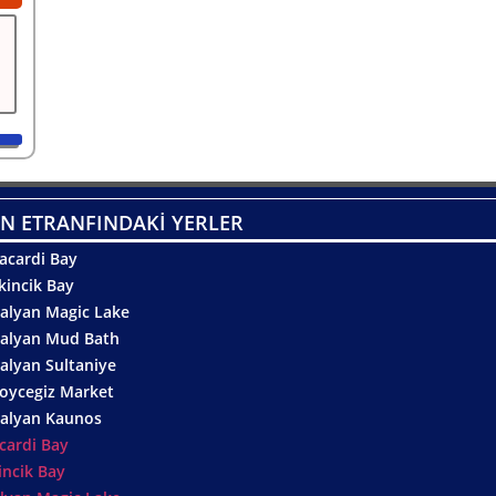
N ETRANFINDAKİ YERLER
acardi Bay
kincik Bay
alyan Magic Lake
alyan Mud Bath
alyan Sultaniye
oycegiz Market
alyan Kaunos
cardi Bay
incik Bay