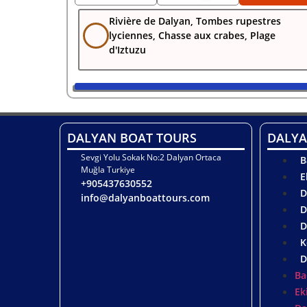
Rivière de Dalyan, Tombes rupestres
lyciennes, Chasse aux crabes, Plage
d'Iztuzu
DALYAN BOAT TOURS
DALYA
Sevgi Yolu Sokak No:2 Dalyan Ortaca
B
Muğla Turkiye
E
+905437630552
D
info@dalyanboattours.com
D
D
K
D
Ba
Ek