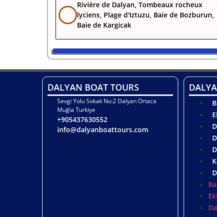
Rivière de Dalyan, Tombeaux rocheux
lyciens, Plage d'Iztuzu, Baie de Bozburun,
Baie de Kargicak
DALYAN BOAT TOURS
DALYA
Sevgi Yolu Sokak No:2 Dalyan Ortaca
B
Muğla Turkiye
E
+905437630552
D
info@dalyanboattours.com
D
D
K
D
Ba
Ek
Da