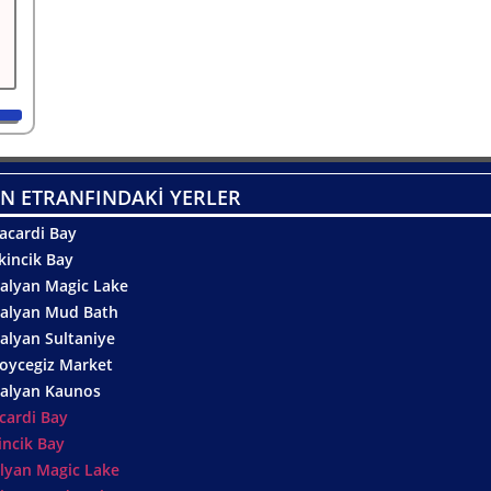
N ETRANFINDAKİ YERLER
acardi Bay
kincik Bay
alyan Magic Lake
alyan Mud Bath
alyan Sultaniye
oycegiz Market
alyan Kaunos
cardi Bay
incik Bay
lyan Magic Lake