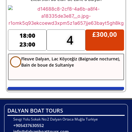
£
300,00
18:00
4
23:00
Fleuve Dalyan, Lac Köyceğiz (Baignade nocturne),
Bain de boue de Sultaniye
DALYAN BOAT TOURS
Sevgi Yolu Sokak No:2 Dalyan Ortaca Muğla Turkiye
+905437630552
info@dalyanboattours.com