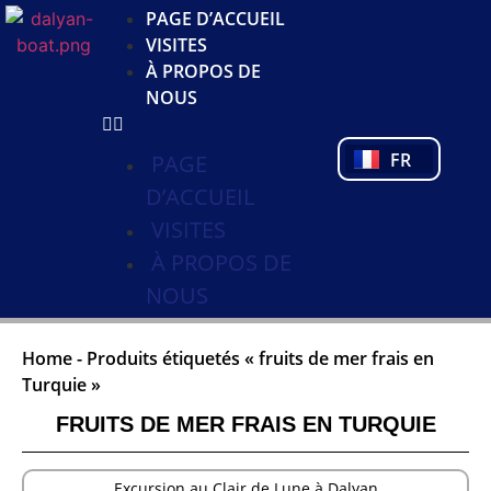
JA
PAGE D’ACCUEIL
KO
VISITES
DE
À PROPOS DE
NL
NOUS
PL
PT
FR
TR
PAGE
D’ACCUEIL
VISITES
À PROPOS DE
NOUS
Home
-
Produits étiquetés « fruits de mer frais en
Turquie »
FRUITS DE MER FRAIS EN TURQUIE
Excursion au Clair de Lune à Dalyan