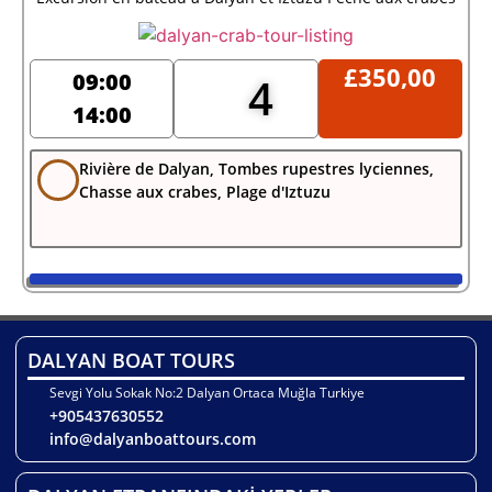
£
350,00
09:00
4
14:00
Rivière de Dalyan, Tombes rupestres lyciennes,
Chasse aux crabes, Plage d'Iztuzu
DALYAN BOAT TOURS
Sevgi Yolu Sokak No:2 Dalyan Ortaca Muğla Turkiye
+905437630552
info@dalyanboattours.com