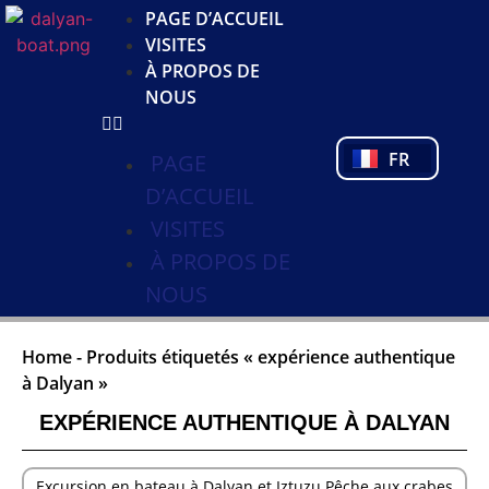
JA
PAGE D’ACCUEIL
KO
VISITES
DE
À PROPOS DE
NL
NOUS
PL
PT
FR
TR
PAGE
D’ACCUEIL
VISITES
À PROPOS DE
NOUS
Home
-
Produits étiquetés « expérience authentique
à Dalyan »
EXPÉRIENCE AUTHENTIQUE À DALYAN
Excursion en bateau à Dalyan et Iztuzu Pêche aux crabes