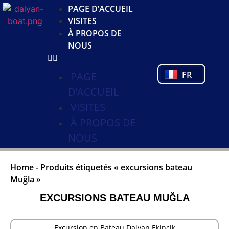
JA
PAGE D’ACCUEIL
KO
VISITES
DE
À PROPOS DE
NL
NOUS
PL
PT
FR
TR
PAGE
D’ACCUEIL
VISITES
À PROPOS DE
NOUS
Home
-
Produits étiquetés « excursions bateau
Muğla »
EXCURSIONS BATEAU MUĞLA
Excursion en Bateau Dalyan Ekincik