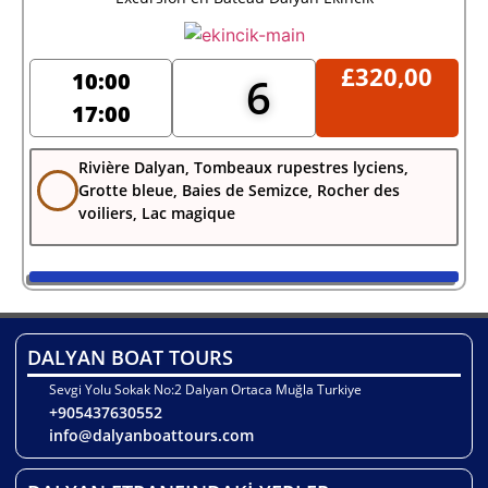
£
320,00
10:00
6
17:00
Rivière Dalyan, Tombeaux rupestres lyciens,
Grotte bleue, Baies de Semizce, Rocher des
voiliers, Lac magique
DALYAN BOAT TOURS
Sevgi Yolu Sokak No:2 Dalyan Ortaca Muğla Turkiye
+905437630552
info@dalyanboattours.com