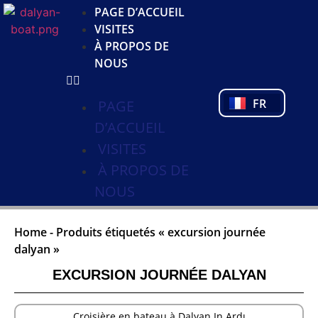
JA
PAGE D’ACCUEIL
KO
VISITES
DE
À PROPOS DE
NL
NOUS
PL
PT
FR
TR
PAGE
D’ACCUEIL
VISITES
À PROPOS DE
NOUS
Home
-
Produits étiquetés « excursion journée
dalyan »
EXCURSION JOURNÉE DALYAN
Croisière en bateau à Dalyan In Ardı