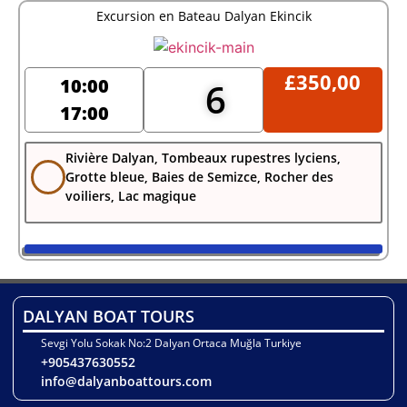
Excursion en Bateau Dalyan Ekincik
£
350,00
10:00
6
17:00
Rivière Dalyan, Tombeaux rupestres lyciens,
Grotte bleue, Baies de Semizce, Rocher des
voiliers, Lac magique
DALYAN BOAT TOURS
Sevgi Yolu Sokak No:2 Dalyan Ortaca Muğla Turkiye
+905437630552
info@dalyanboattours.com