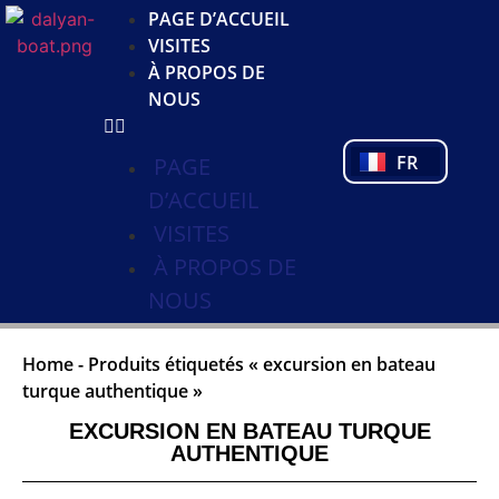
JA
PAGE D’ACCUEIL
KO
VISITES
DE
À PROPOS DE
NL
NOUS
PL
PT
FR
TR
PAGE
D’ACCUEIL
VISITES
À PROPOS DE
NOUS
Home
-
Produits étiquetés « excursion en bateau
turque authentique »
EXCURSION EN BATEAU TURQUE
AUTHENTIQUE