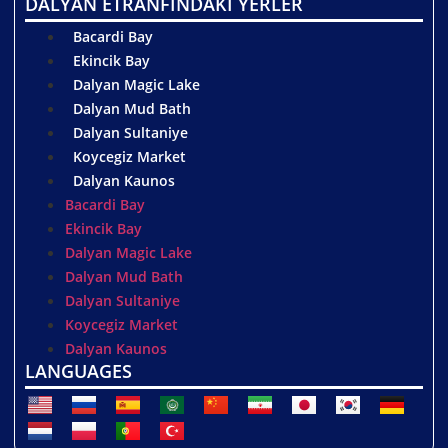
DALYAN ETRANFINDAKİ YERLER
Bacardi Bay
Ekincik Bay
Dalyan Magic Lake
Dalyan Mud Bath
Dalyan Sultaniye
Koycegiz Market
Dalyan Kaunos
Bacardi Bay
Ekincik Bay
Dalyan Magic Lake
Dalyan Mud Bath
Dalyan Sultaniye
Koycegiz Market
Dalyan Kaunos
LANGUAGES