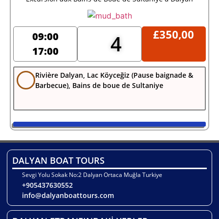
£
350,00
09:00
4
17:00
Rivière Dalyan, Lac Köyceğiz (Pause baignade &
Barbecue), Bains de boue de Sultaniye
DALYAN BOAT TOURS
Sevgi Yolu Sokak No:2 Dalyan Ortaca Muğla Turkiye
+905437630552
info@dalyanboattours.com