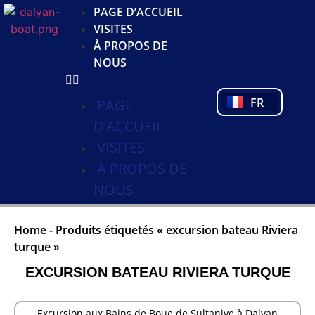
JA
PAGE D’ACCUEIL
KO
VISITES
DE
À PROPOS DE
NL
NOUS
PL
PT
FR
TR
PAGE
D’ACCUEIL
VISITES
À PROPOS DE
NOUS
Home
-
Produits étiquetés « excursion bateau Riviera
turque »
EXCURSION BATEAU RIVIERA TURQUE
Excursion aux Bains de Boue de Sultaniye à Dalyan