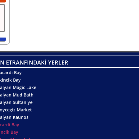
N ETRANFINDAKİ YERLER
acardi Bay
kincik Bay
alyan Magic Lake
alyan Mud Bath
alyan Sultaniye
oycegiz Market
alyan Kaunos
cardi Bay
incik Bay