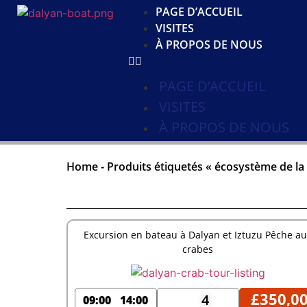
PAGE D’ACCUEIL
VISITES
À PROPOS DE NOUS
PAGE D’ACCUEIL
VISITES
À PROPOS DE NOUS
Home
-
Produits étiquetés « écosystème de la 
Excursion en bateau à Dalyan et Iztuzu Pêche a
crabes
£
350,0
4
09:00
14:00