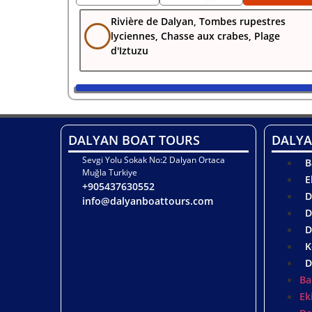
Rivière de Dalyan, Tombes rupestres
lyciennes, Chasse aux crabes, Plage
d'Iztuzu
DALYAN BOAT TOURS
DALYA
Sevgi Yolu Sokak No:2 Dalyan Ortaca
B
Muğla Turkiye
E
+905437630552
D
info@dalyanboattours.com
D
D
K
D
Ba
Ek